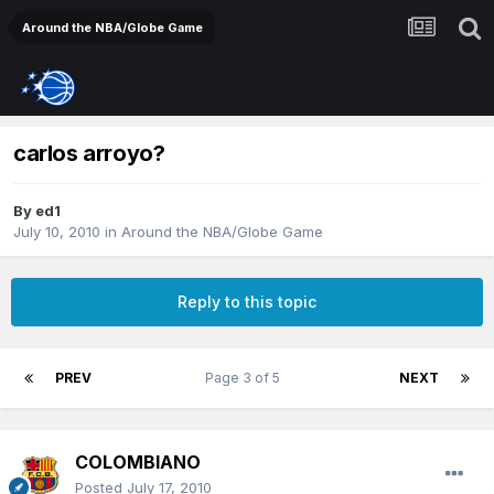
Around the NBA/Globe Game
carlos arroyo?
By
ed1
July 10, 2010
in
Around the NBA/Globe Game
Reply to this topic
PREV
Page 3 of 5
NEXT
COLOMBIANO
Posted
July 17, 2010